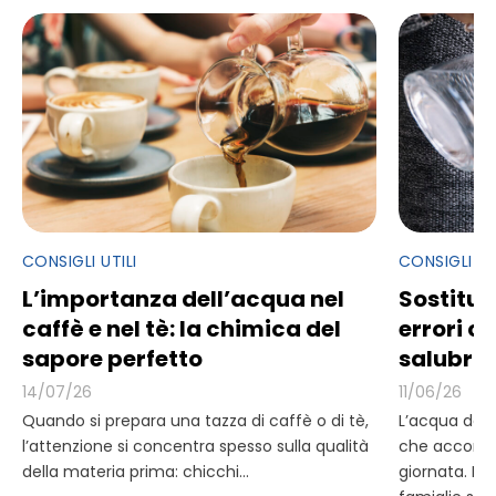
CONSIGLI UTILI
CONSIGLI UT
L’importanza dell’acqua nel
Sostituzio
caffè e nel tè: la chimica del
errori 
sapore perfetto
salubrit
14/07/26
11/06/26
Quando si prepara una tazza di caffè o di tè,
L’acqua del 
l’attenzione si concentra spesso sulla qualità
che accomp
della materia prima: chicchi...
giornata. Pe