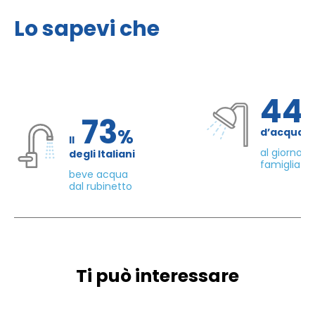
Lo sapevi che
44
73
%
d’acqua 
Il
al giorno d
degli Italiani
famiglia di
beve acqua
dal rubinetto
Ti può interessare