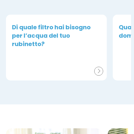
Di quale filtro hai bisogno
Qual
per l’acqua del tuo
dome
rubinetto?