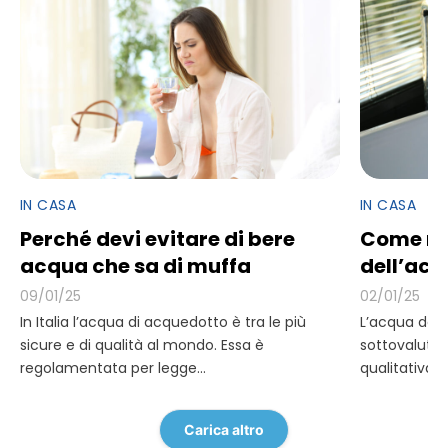
IN CASA
IN CASA
Perché devi evitare di bere
Come mig
acqua che sa di muffa
dell’acq
09/01/25
02/01/25
In Italia l’acqua di acquedotto è tra le più
L’acqua del 
sicure e di qualità al mondo. Essa è
sottovalutat
regolamentata per legge...
qualitativam
bottiglia, di 
Carica altro