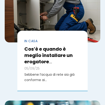
IN CASA
Cos’è e quando è
meglio installare un
erogatore
sottolavello?
05/09/25
Sebbene l’acqua di rete sia già
conforme ai...