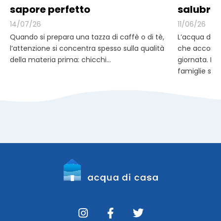
sapore perfetto
salubrit
14/07/26
11/06/26
Quando si prepara una tazza di caffè o di tè,
L’acqua del 
l’attenzione si concentra spesso sulla qualità
che accomp
della materia prima: chicchi...
giornata. Pe
famiglie scel