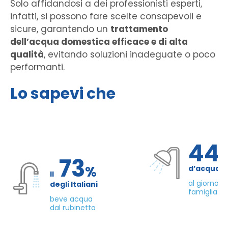
Solo affidandosi a dei professionisti esperti,
infatti, si possono fare scelte consapevoli e
sicure, garantendo un
trattamento
dell’acqua domestica efficace e di alta
qualità
, evitando soluzioni inadeguate o poco
performanti.
Lo sapevi che
44
73
%
d’acqua 
Il
al giorno d
degli Italiani
famiglia di
beve acqua
dal rubinetto