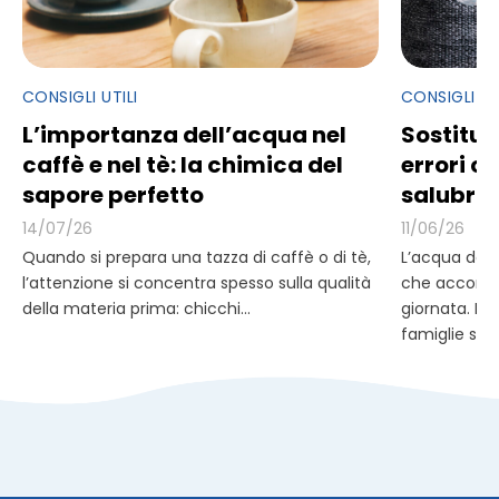
CONSIGLI UTILI
CONSIGLI UT
L’importanza dell’acqua nel
Sostituzio
caffè e nel tè: la chimica del
errori 
sapore perfetto
salubrit
14/07/26
11/06/26
Quando si prepara una tazza di caffè o di tè,
L’acqua del 
l’attenzione si concentra spesso sulla qualità
che accomp
della materia prima: chicchi...
giornata. Pe
famiglie scel