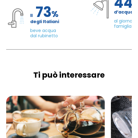
44
73
%
d’acqua 
Il
al giorno d
degli Italiani
famiglia di
beve acqua
dal rubinetto
Ti può interessare