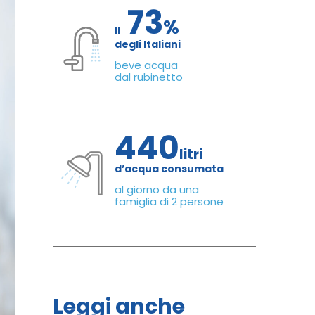
73
%
Il
degli Italiani
beve acqua
dal rubinetto
440
litri
d’acqua consumata
al giorno da una
famiglia di 2 persone
Leggi anche