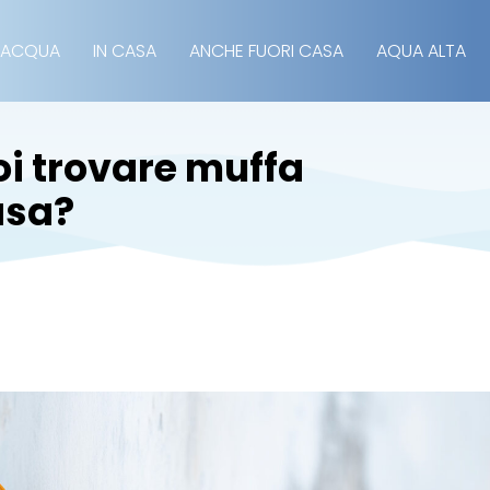
 ACQUA
IN CASA
ANCHE FUORI CASA
AQUA ALTA
oi trovare muffa
asa?