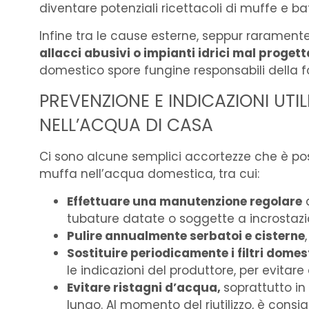
diventare potenziali ricettacoli di muffe e bat
Infine tra le cause esterne, seppur rarament
allacci abusivi o impianti idrici mal progett
domestico spore fungine responsabili della 
PREVENZIONE E INDICAZIONI UTI
NELL’ACQUA DI CASA
Ci sono alcune semplici accortezze che è possi
muffa nell’acqua domestica, tra cui:
Effettuare una manutenzione regolare
d
tubature datate o soggette a incrostazio
Pulire annualmente serbatoi e cisterne
Sostituire periodicamente i filtri domes
le indicazioni del produttore, per evitar
Evitare ristagni d’acqua,
soprattutto in
lungo. Al momento del riutilizzo, è consigl