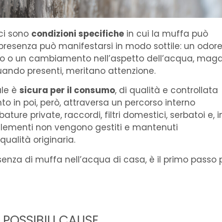
 ci sono
condizioni specifiche
in cui la muffa può
presenza può manifestarsi in modo sottile: un odor
ito o un cambiamento nell’aspetto dell’acqua, maga
quando presenti, meritano attenzione.
ale è
sicura per il consumo
, di qualità e controllata
nto in poi, però, attraversa un percorso interno
ture private, raccordi, filtri domestici, serbatoi e, i
 elementi non vengono gestiti e mantenuti
alità originaria.
senza di muffa nell’acqua di casa, è il primo passo 
POSSIBILI CAUSE