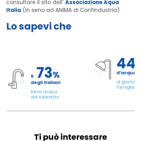
consultare il sito dell’
Associazione Aqua
Italia
(in seno ad ANIMA di Confindustria).
Lo sapevi che
44
73
%
d’acqua 
Il
al giorno d
degli Italiani
famiglia di
beve acqua
dal rubinetto
Ti può interessare