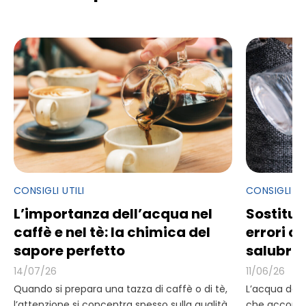
CONSIGLI UTILI
CONSIGLI UT
L’importanza dell’acqua nel
Sostituzio
caffè e nel tè: la chimica del
errori 
sapore perfetto
salubrit
14/07/26
11/06/26
Quando si prepara una tazza di caffè o di tè,
L’acqua del 
l’attenzione si concentra spesso sulla qualità
che accomp