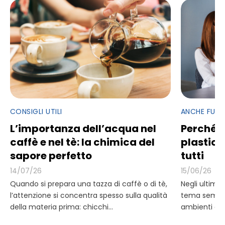
CONSIGLI UTILI
ANCHE FUOR
L’importanza dell’acqua nel
Perché e
caffè e nel tè: la chimica del
plastica
sapore perfetto
tutti
14/07/26
15/06/26
Quando si prepara una tazza di caffè o di tè,
Negli ultimi 
l’attenzione si concentra spesso sulla qualità
tema sempre
della materia prima: chicchi...
ambienti di 