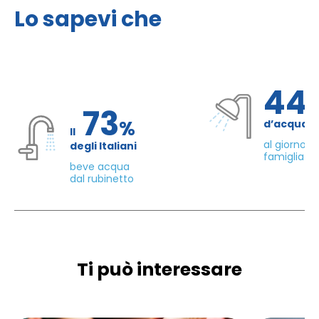
Lo sapevi che
44
73
%
d’acqua 
Il
al giorno d
degli Italiani
famiglia di
beve acqua
dal rubinetto
Ti può interessare