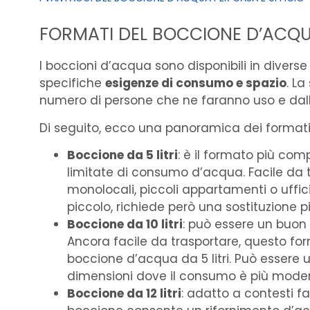
FORMATI DEL BOCCIONE D’ACQUA
I boccioni d’acqua sono disponibili in diver
specifiche
esigenze di consumo e spazio
. La
numero di persone che ne faranno uso e dal
Di seguito, ecco una panoramica dei formati
Boccione da 5 litri
: è il formato più com
limitate di consumo d’acqua. Facile da
monolocali, piccoli appartamenti o uffic
piccolo, richiede però una sostituzione p
Boccione da 10 litri
: può essere un buo
Ancora facile da trasportare, questo fo
boccione d’acqua da 5 litri. Può essere us
dimensioni dove il consumo è più moder
Boccione da 12 litri
: adatto a contesti f