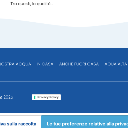
Tra questi, la qualità...
 NOSTRA ACQUA
IN CASA
ANCHE FUORI CASA
AQUA ALTA
ght 2025
Privacy Policy
va sulla raccolta
Le tue preferenze relative alla priva