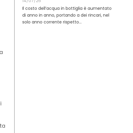
14/07/26
Il costo dell’acqua in bottiglia è aumentato
di anno in anno, portando a dei rincari, nel
solo anno corrente rispetto...
 a
i
sta