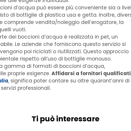
le alle esigenze individuali.
ccioni d’acqua può essere più conveniente sia a live
o di bottiglie di plastica usa e getta. Inoltre, diver
e comprende vendita/noleggio dell’erogatore, la
uelli vuoti.
rte dei boccioni d’acqua è realizzata in pet, un
bile. Le aziende che forniscono questo servizio si
engono poi riciclati o riutilizzati. Questo approccio
entale rispetto all’uso di bottiglie monouso.
a gamma di formati di boccioni d’acqua,
lle proprie esigenze.
Affidarsi a fornitori qualificati
alia
, significa poter contare su oltre quarant’anni di
servizi professionali.
Ti può interessare