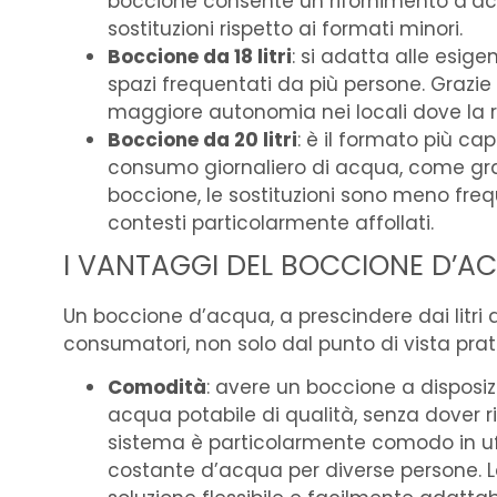
boccione consente un rifornimento d’ac
sostituzioni rispetto ai formati minori.
Boccione da 18 litri
: si adatta alle esige
spazi frequentati da più persone. Grazie a
maggiore autonomia nei locali dove la r
Boccione da 20 litri
: è il formato più c
consumo giornaliero di acqua, come gran
boccione, le sostituzioni sono meno fre
contesti particolarmente affollati.
I VANTAGGI DEL BOCCIONE D’AC
Un boccione d’acqua, a prescindere dai litri d
consumatori, non solo dal punto di vista pr
Comodità
: avere un boccione a disposi
acqua potabile di qualità, senza dover ri
sistema è particolarmente comodo in uffi
costante d’acqua per diverse persone. La