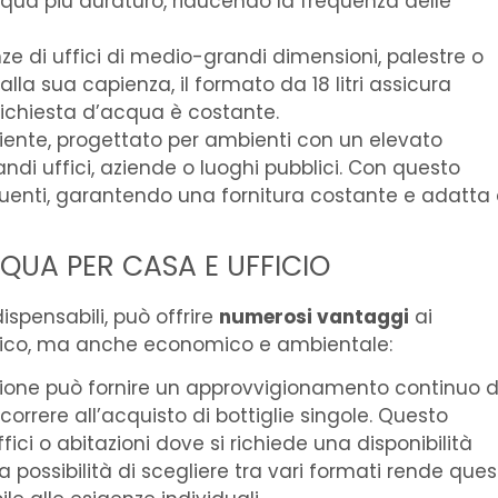
qua più duraturo, riducendo la frequenza delle
nze di uffici di medio-grandi dimensioni, palestre o
lla sua capienza, il formato da 18 litri assicura
ichiesta d’acqua è costante.
apiente, progettato per ambienti con un elevato
di uffici, aziende o luoghi pubblici. Con questo
quenti, garantendo una fornitura costante e adatta
QUA PER CASA E UFFICIO
ispensabili, può offrire
numerosi vantaggi
ai
atico, ma anche economico e ambientale:
zione può fornire un approvvigionamento continuo d
correre all’acquisto di bottiglie singole. Questo
ci o abitazioni dove si richiede una disponibilità
 possibilità di scegliere tra vari formati rende que