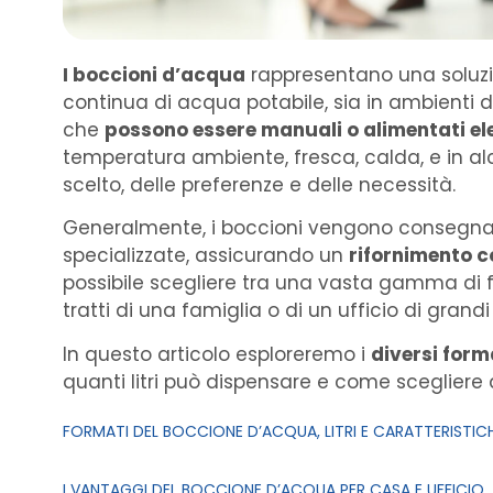
I boccioni d’acqua
rappresentano una soluzio
continua di acqua potabile, sia in ambienti do
che
possono essere manuali o alimentati e
temperatura ambiente, fresca, calda, e in a
scelto, delle preferenze e delle necessità.
Generalmente, i boccioni vengono consegnat
specializzate, assicurando un
rifornimento c
possibile scegliere tra una vasta gamma di fo
tratti di una famiglia o di un ufficio di grand
In questo articolo esploreremo i
diversi forma
quanti litri può dispensare e come scegliere 
FORMATI DEL BOCCIONE D’ACQUA, LITRI E CARATTERISTIC
I VANTAGGI DEL BOCCIONE D’ACQUA PER CASA E UFFICIO