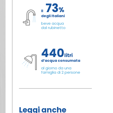
73
%
Il
degli Italiani
beve acqua
dal rubinetto
440
litri
d’acqua consumata
al giorno da una
famiglia di 2 persone
Leggi anche