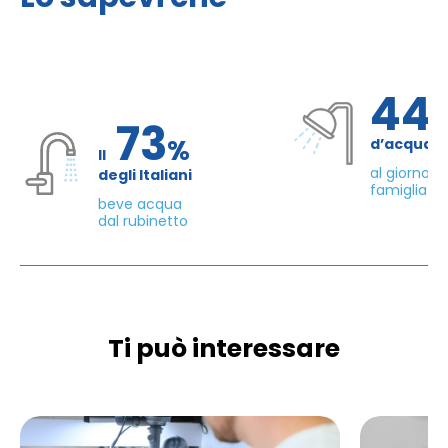
44
73
%
d’acqua 
Il
al giorno d
degli Italiani
famiglia di
beve acqua
dal rubinetto
Ti può interessare