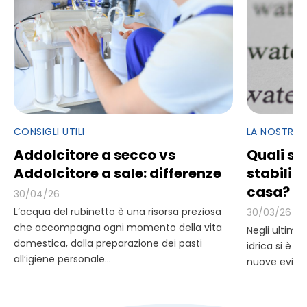
CONSIGLI UTILI
LA NOSTRA
Addolcitore a secco vs
Quali so
Addolcitore a sale: differenze
stabiliti
casa?
30/04/26
L’acqua del rubinetto è una risorsa preziosa
30/03/26
che accompagna ogni momento della vita
Negli ultimi 
domestica, dalla preparazione dei pasti
idrica si è i
all’igiene personale...
nuove eviden