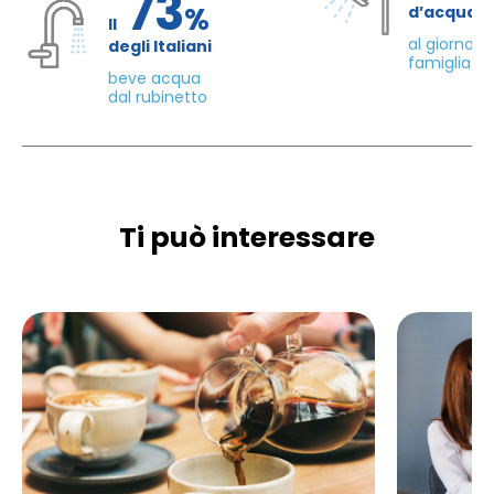
73
%
d’acqua 
Il
al giorno d
degli Italiani
famiglia di
beve acqua
dal rubinetto
Ti può interessare