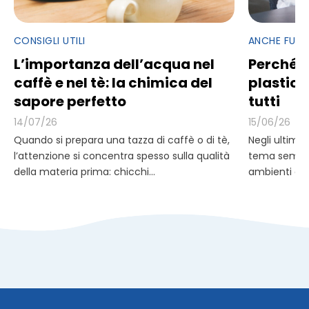
CONSIGLI UTILI
ANCHE FUOR
L’importanza dell’acqua nel
Perché e
caffè e nel tè: la chimica del
plastica
sapore perfetto
tutti
14/07/26
15/06/26
Quando si prepara una tazza di caffè o di tè,
Negli ultimi 
l’attenzione si concentra spesso sulla qualità
tema sempre
della materia prima: chicchi...
ambienti di 