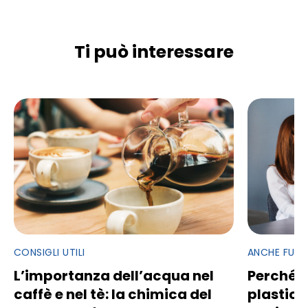
Ti può interessare
CONSIGLI UTILI
ANCHE FUOR
L’importanza dell’acqua nel
Perché e
caffè e nel tè: la chimica del
plastica