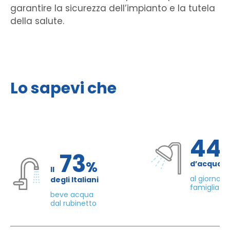
garantire la sicurezza dell’impianto e la tutela
della salute.
Lo sapevi che
44
73
%
d’acqua 
Il
al giorno d
degli Italiani
famiglia di
beve acqua
dal rubinetto