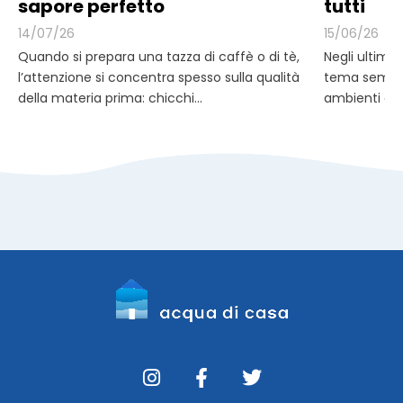
sapore perfetto
tutti
14/07/26
15/06/26
Quando si prepara una tazza di caffè o di tè,
Negli ultimi 
l’attenzione si concentra spesso sulla qualità
tema sempre
della materia prima: chicchi...
ambienti di 