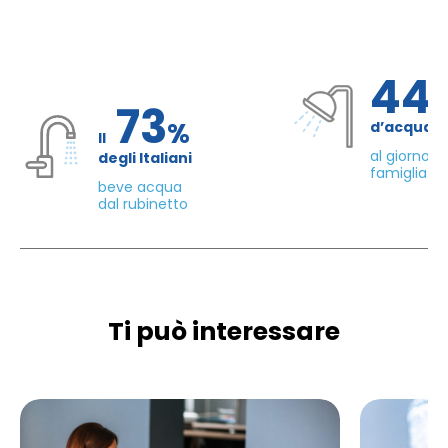
44
73
%
d’acqua 
Il
al giorno d
degli Italiani
famiglia di
beve acqua
dal rubinetto
Ti può interessare