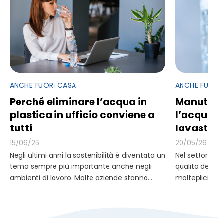
ANCHE FUORI CASA
ANCHE FUOR
Perché eliminare l’acqua in
Manuten
plastica in ufficio conviene a
l’acqua 
tutti
lavastov
15/06/26
20/05/26
Negli ultimi anni la sostenibilità è diventata un
Nel settore H
tema sempre più importante anche negli
qualità del 
ambienti di lavoro. Molte aziende stanno...
molteplicità d