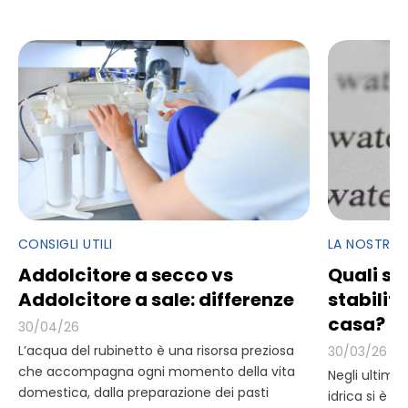
CONSIGLI UTILI
LA NOSTRA
Addolcitore a secco vs
Quali so
Addolcitore a sale: differenze
stabiliti
casa?
30/04/26
L’acqua del rubinetto è una risorsa preziosa
30/03/26
che accompagna ogni momento della vita
Negli ultimi 
domestica, dalla preparazione dei pasti
idrica si è i