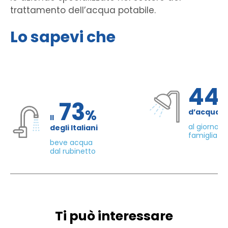
trattamento dell’acqua potabile.
Lo sapevi che
44
73
%
d’acqua 
Il
al giorno d
degli Italiani
famiglia di
beve acqua
dal rubinetto
Ti può interessare