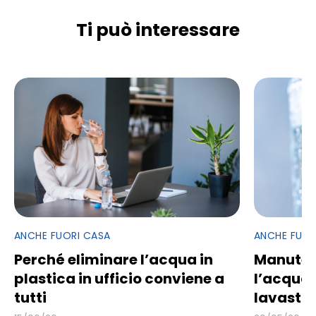
Ti può interessare
ANCHE FUORI CASA
ANCHE FUOR
Perché eliminare l’acqua in
Manuten
plastica in ufficio conviene a
l’acqua 
tutti
lavastov