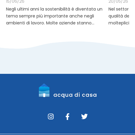
15/06/26
20/05/26
Negli ultimi anni la sostenibilità è diventata un
Nel settore H
tema sempre più importante anche negli
qualità del 
ambienti di lavoro. Molte aziende stanno...
molteplicità d