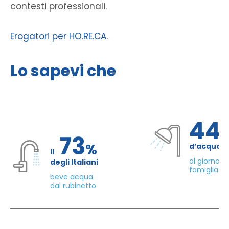
contesti professionali.
Erogatori per HO.RE.CA.
Lo sapevi che
44
73
%
d’acqua 
Il
al giorno d
degli Italiani
famiglia di
beve acqua
dal rubinetto