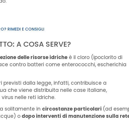
do.
O? RIMEDI E CONSIGLI
TTO: A COSA SERVE?
fezione delle risorse idriche
è il cloro (ipoclorito di
ace contro batteri come enterococchi, escherichia
revisti dalla legge, infatti, contribuisce a
ua che viene distribuita nelle case italiane,
virus nelle reti idriche.
ata solitamente in
circostanze particolari
(ad esem
 acque) o
dopo interventi di manutenzione sulla ret