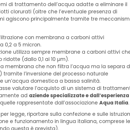
emi di trattamento dell’acqua adatte a eliminare il
tti clorurati (oltre che l’eventuale presenza di
temi agiscono principalmente tramite tre meccanism
 filtrazione con membrana a carboni attivi
a 0,2 a 5 micron.
razione utilizza sempre membrane a carboni attivi ch
ridotte (dallo 0,1 ai 10 µm).
 a membrana che non filtra l’acqua ma la separa 
 tramite l’inversione del processo naturale
re un’acqua domestica a bassa salinità.
asse valutare l’acquisto di un sistema di trattamen
sivamente ad
aziende specializzate e dall’esperienza
 quelle rappresentate dall’associazione
Aqua Italia
.
er legge, riportare sulla confezione e sulle istruzion
zione e funzionamento in lingua italiana, comprese l
ndo questa è prevista).