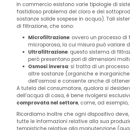
In commercio esistono varie tipologie di sist
fastidioso problema del cloro e dei sottoprodo
sostanze solide sospese in acqua). Tali sis
di filtrazione, che sono:
Microfiltrazione
: ovvero un processo di
microporosa, la cui misura può variare d
Ultrafiltrazione
: questo sistema di filt
però presentano pori di dimensioni molto 
Osmosi inversa
:
si tratta di
un processo
altre sostanze (organiche e inorganiche)
dell’osmosi e consente anche di ottene
A tutela del consumatore, qualora si desider
dell’acqua di casa, è bene rivolgersi esclu
comprovata nel settore
, come, ad esempio,
Ricordiamo inoltre che ogni dispositivo deve, p
tutte le informazioni relative alla sua produ
tempistiche relative alla manutenzione (qua