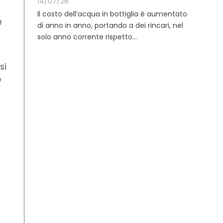
14/07/26
Il costo dell’acqua in bottiglia è aumentato
e
di anno in anno, portando a dei rincari, nel
solo anno corrente rispetto...
si
o