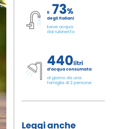
73
%
Il
degli Italiani
beve acqua
dal rubinetto
440
litri
d’acqua consumata
al giorno da una
famiglia di 2 persone
Leggi anche