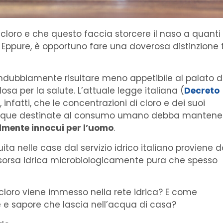
loro e che questo faccia storcere il naso a quanti
Eppure, è opportuno fare una doverosa distinzione 
ndubbiamente risultare meno appetibile al palato d
a per la salute. L’attuale legge italiana (
Decreto
e, infatti, che le concentrazioni di cloro e dei suoi
le acque destinate al consumo umano debba mantener
almente innocui per l’uomo
.
ita nelle case dal servizio idrico italiano proviene 
isorsa idrica microbiologicamente pura che spesso
l cloro viene immesso nella rete idrica? E come
 e sapore che lascia nell’acqua di casa?