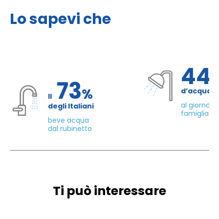
Lo sapevi che
44
73
%
d’acqua 
Il
al giorno d
degli Italiani
famiglia di
beve acqua
dal rubinetto
Ti può interessare