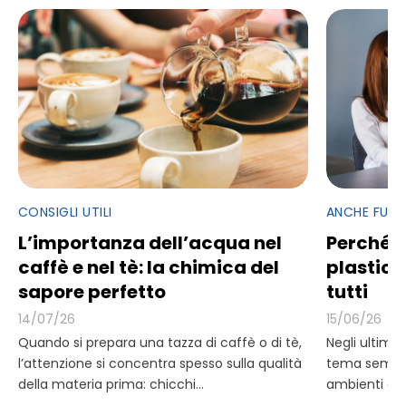
CONSIGLI UTILI
ANCHE FUOR
L’importanza dell’acqua nel
Perché e
caffè e nel tè: la chimica del
plastica
sapore perfetto
tutti
14/07/26
15/06/26
Quando si prepara una tazza di caffè o di tè,
Negli ultimi 
l’attenzione si concentra spesso sulla qualità
tema sempre
della materia prima: chicchi...
ambienti di 