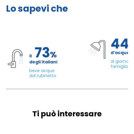
Lo sapevi che
44
73
%
d’acqua 
Il
al giorno d
degli Italiani
famiglia di
beve acqua
dal rubinetto
Ti può interessare