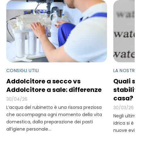
CONSIGLI UTILI
LA NOSTRA
Addolcitore a secco vs
Quali so
Addolcitore a sale: differenze
stabiliti
casa?
30/04/26
L’acqua del rubinetto è una risorsa preziosa
30/03/26
che accompagna ogni momento della vita
Negli ultimi 
domestica, dalla preparazione dei pasti
idrica si è i
all’igiene personale...
nuove eviden